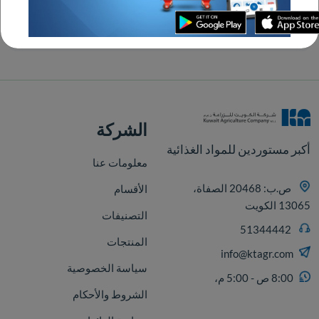
عمليات تحويل آمنة
مع جميع البطاقات الرئيسية
الشركة
أكبر مستوردين للمواد الغذائية
معلومات عنا
ص.ب: 20468 الصفاة،
الأقسام
13065 الكويت
التصنيفات
51344442
المنتجات
info@ktagr.com
سياسة الخصوصية
8:00 ص - 5:00 م،
الشروط والأحكام