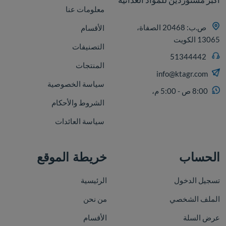
معلومات عنا
ص.ب: 20468 الصفاة،
الأقسام
13065 الكويت
التصنيفات
51344442
المنتجات
info@ktagr.com
سياسة الخصوصية
8:00 ص - 5:00 م،
الشروط والأحكام
سياسة العائدات
الحساب
خريطة الموقع
تسجيل الدخول
الرئيسية
الملف الشخصي
من نحن
عرض السلة
الأقسام