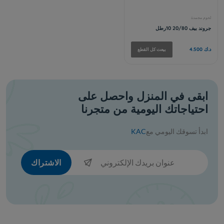
لحوم مجمدة
برايم بريسكت لحم بقر 120
ابقى في المنزل واحصل على
احتياجاتك اليومية من متجرنا
د.ك 4.200
قطع
بيعت كل القطع
ابدأ تسوقك اليومي مع
KAC
الاشتراك