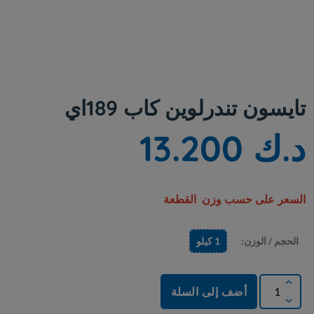
تايسون تندرلوين كاب 189اي
د.ك 13.200
السعر على حسب وزن القطعة
الحجم / الوزن:
1 كيلو
أضف إلى السلة