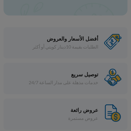
أفضل الأسعار والعروض
الطلبات بقيمة 10دينار كويتي أو أكثر
لحوم مجمدة
توصيل سريع
برايم بريسكت لحم بقر 120
خدمات مذهلة على مدار الساعة 24/7
د.ك 4.200
قطع
بيعت كل القطع
عروض رائعة
عروض مستمرة