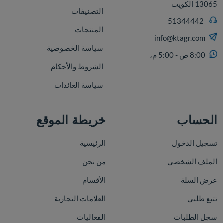
13065 الكويت
التصنيفات
51344442
المنتجات
info@ktagr.com
سياسة الخصوصية
8:00 ص - 5:00 م،
الشروط والأحكام
سياسة العائدات
الحساب
خريطة الموقع
تسجيل الدخول
الرئيسية
الملف الشخصي
من نحن
عرض السلة
الأقسام
تتبع طلبي
العلامات التجارية
سجل الطلبات
الفعاليات