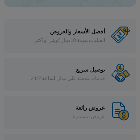
أفضل الأسعار والعروض
الطلبات بقيمة 10دينار كويتي أو أكثر
حبوب
سكر
توصيل سريع
خدمات مذهلة على مدار الساعة 24/7
د.ك 3.354
افة
إضافة
عروض رائعة
عروض مستمرة