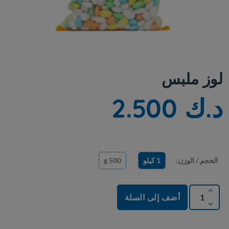
لوز ملبس
د.ك 2.500
الحجم / الوزن:
1 كيلو
500 g
أضف إلى السلة