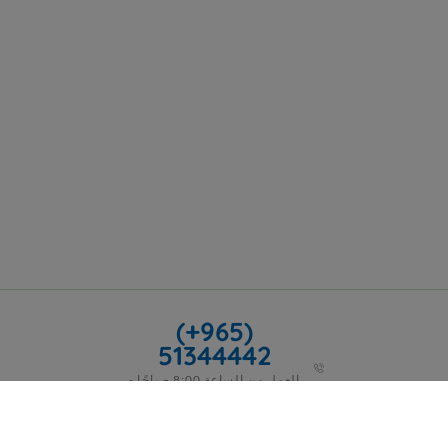
(+965)
51344442
العمل من الساعة 8:00 صباحًا -
5:00 مساءً