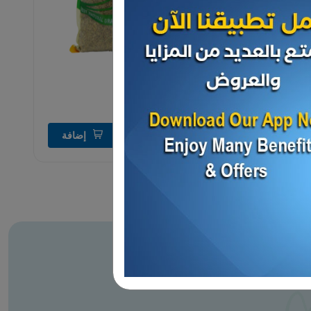
حبوب
فريك
د.ك 0.750
إضافة