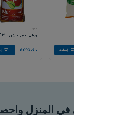
حبوب
حبوب
برغل احمر خشن - 15 كيلو
سيبال 
د.ك 6.000
د.ك 1.000
إضافة
إضافة
 في المنزل واحصل على