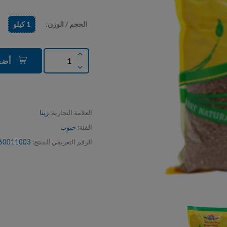
الحجم / الوزن:
1 كيلو
500 g
أضف إلى السلة
العلامة التجارية:
زينا
الفئة:
حبوب
الرقم التعريفي للمنتج:
60011003