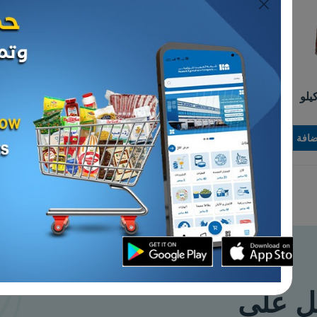
حبوب
مقشور هندي ني
برغل احمر ناعم - 15 كيلو
د.ك 6.000
إضافة
إضافة