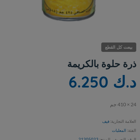
بيعت كل القطع
ذرة حلوة بالكريمة
د.ك 6.250
24 × 410 جم
العلامة التجارية:
فيف
الفئة:
المعلبات
الرقم التعريفي للمنتج:
21205023