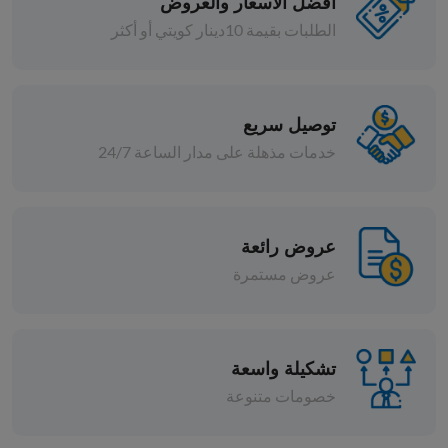
أفضل الأسعار والعروض
المعلبات
الطلبات بقيمة 10دينار كويتي أو أكثر
مشروم شرائح سهل الفتح 425 جم
معجون طماطم زجاج سيرا 700 جم
د.ك 0.795
توصيل سريع
إضافة
افة
خدمات مذهلة على مدار الساعة 24/7
عروض رائعة
عروض مستمرة
تشكيلة واسعة
خصومات متنوعة