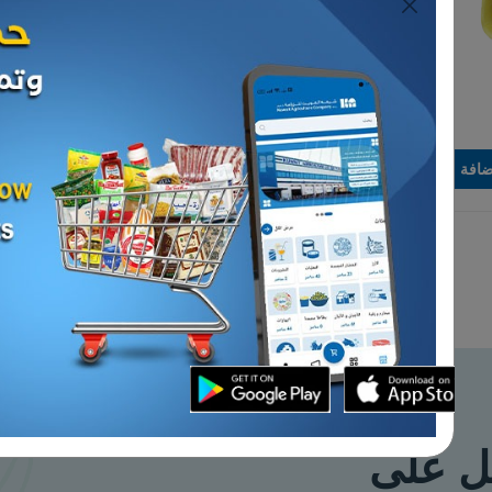
الدواجن
جاج فرانجسول
دجاج فرنسى دو 10 حبة
د.ك
بيعت كل القطع
بيعت كل
11.000
القطع