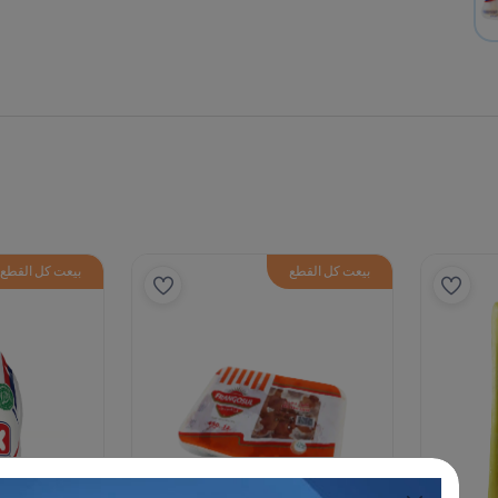
القطع
بيعت كل القطع