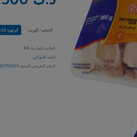
الحجم / الوزن:
كرتون-900x12 جم
العلامة التجارية:
KA
الفئة:
الدواجن
الرقم التعريفي للمنتج:
10701014