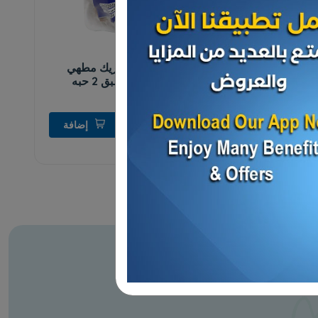
الدواجن
حمام محشي فريك مطهي
مجمد مصري طبق 2 حبه
600 جرام...
د.ك 3.000
إضافة
د.ك 3.500