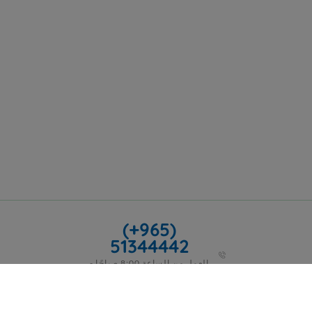
(+965)
51344442
العمل من الساعة 8:00 صباحًا -
5:00 مساءً