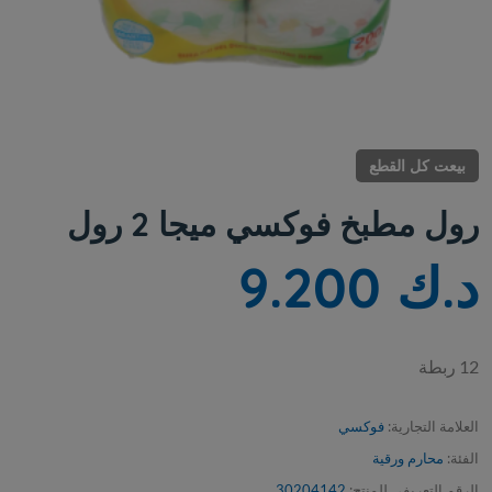
بيعت كل القطع
رول مطبخ فوكسي ميجا 2 رول
د.ك 9.200
12 ربطة
العلامة التجارية:
فوكسي
الفئة:
محارم ورقية
الرقم التعريفي للمنتج:
30204142