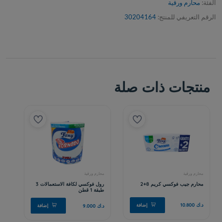
الفئة:
محارم ورقية
الرقم التعريفي للمنتج:
30204164
منتجات ذات صلة