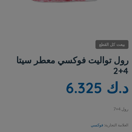
بيعت كل القطع
رول تواليت فوكسي معطر سيتا
4+2
د.ك 6.325
7×4 لور
العلامة التجارية:
فوكسي