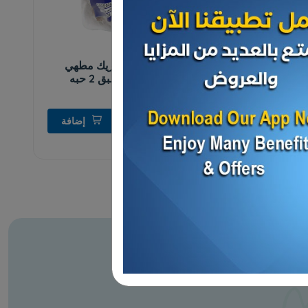
الدواجن
حمام محشي فريك مطهي
مجمد مصري طبق 2 حبه
600 جرام...
د.ك 3.000
إضافة
د.ك 3.500