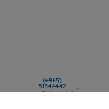
(+965)
51344442
العمل من الساعة 8:00 صباحًا -
5:00 مساءً