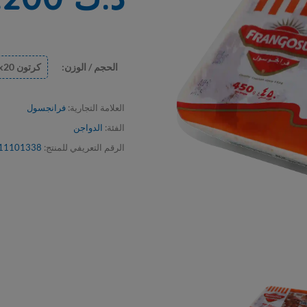
الحجم / الوزن:
كرتون 450x20 جم
1 حبه 450 جم
العلامة التجارية:
فرانجسول
الفئة:
الدواجن
الرقم التعريفي للمنتج:
11101338