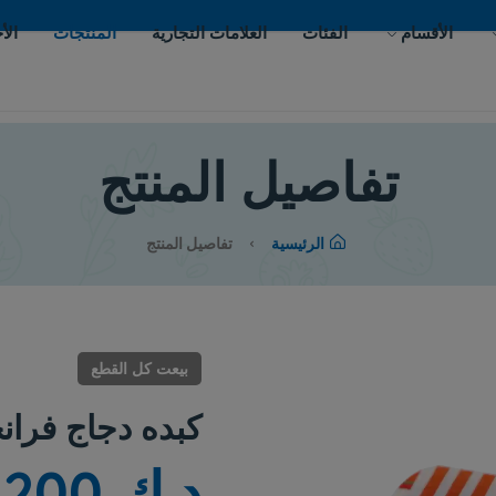
ات
العلامات التجارية
المنتجات
الأحداث
اتصل بنا
يل المنتج
لرئيسية
تفاصيل المنتج
بيعت كل القطع
كبده دجاج فرانجسول
د.ك 0.200