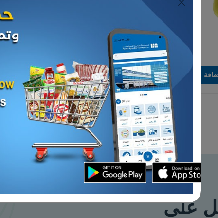
الدواجن
ى دو 10 حبة
فري مجمد ريفي سعودي 600
جم 16 حبة
بيعت كل
د.ك 27.115
إضافة
القطع