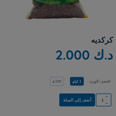
كركديه
د.ك 2.000
الحجم / الوزن:
1 كيلو
500 g
أضف إلى السلة