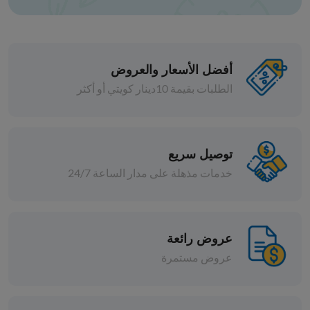
أفضل الأسعار والعروض
الطلبات بقيمة 10دينار كويتي أو أكثر
حبوب
ذرة فيشار
توصيل سريع
خدمات مذهلة على مدار الساعة 24/7
د.ك 0.375
قطع
إضافة
عروض رائعة
عروض مستمرة