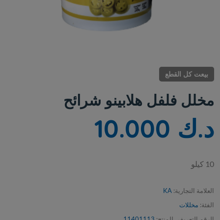
بيعت كل القطع
مخلل فلفل هلابينو شرائح
د.ك 10.000
10 كيلو
العلامة التجارية:
KA
الفئة:
مخللات
الرقم التعريفي للمنتج:
11401113