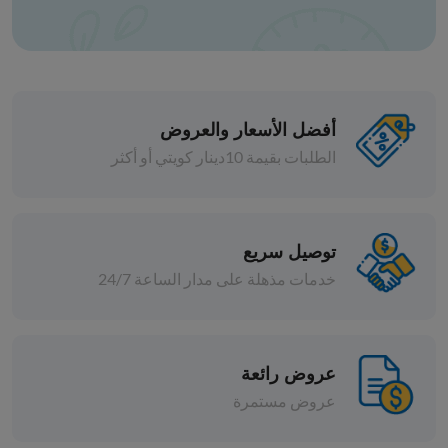
أفضل الأسعار والعروض
الطلبات بقيمة 10دينار كويتي أو أكثر
الزيتون
توصيل سريع
زيتون اخضر اردنى بالليمون الشرائح
خدمات مذهلة على مدار الساعة 24/7
د.ك 17.000
افة
إضافة
عروض رائعة
عروض مستمرة