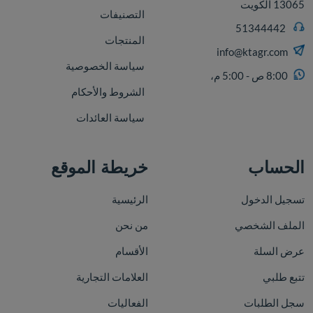
13065 الكويت
التصنيفات
51344442
المنتجات
info@ktagr.com
سياسة الخصوصية
8:00 ص - 5:00 م،
الشروط والأحكام
سياسة العائدات
الحساب
خريطة الموقع
تسجيل الدخول
الرئيسية
الملف الشخصي
من نحن
عرض السلة
الأقسام
تتبع طلبي
العلامات التجارية
سجل الطلبات
الفعاليات