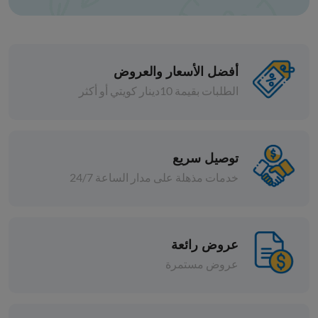
أفضل الأسعار والعروض
الطلبات بقيمة 10دينار كويتي أو أكثر
الخضار المجمدة
بامية اكسترا مونتانا
توصيل سريع
خدمات مذهلة على مدار الساعة 24/7
د.ك 0.440
افة
إضافة
عروض رائعة
عروض مستمرة