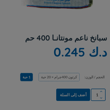
سبانخ ناعم مونتانـا 400 حم
د.ك 0.245
الحجم / الوزن:
كرتون 400جرام × 20 حبة
1 حبة
أضف إلى السلة