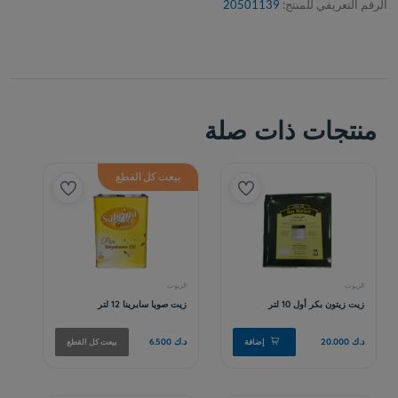
الرقم التعريفي للمنتج:
20501139
منتجات ذات صلة
بيعت كل القطع