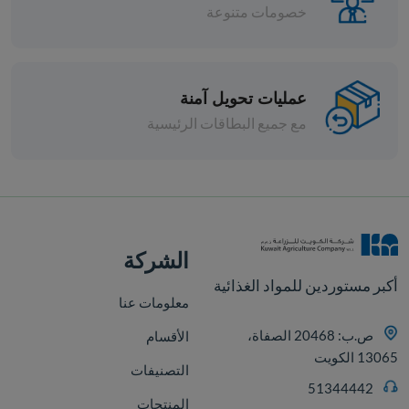
خصومات متنوعة
عمليات تحويل آمنة
جبنة اسطنبولي دومتي 250جم - 2 +
مع جميع البطاقات الرئيسية
افة
الشركة
أكبر مستوردين للمواد الغذائية
معلومات عنا
ص.ب: 20468 الصفاة،
الأقسام
13065 الكويت
التصنيفات
51344442
المنتجات