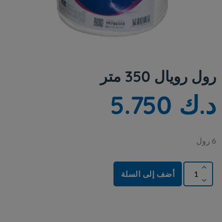
رول رويال 350 متر
د.ك 5.750
6 رول
أضف إلى السلة