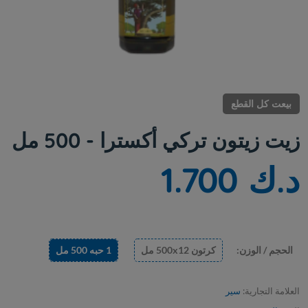
بيعت كل القطع
زيت زيتون تركي أكسترا - 500 مل
د.ك 1.700
الحجم / الوزن:
كرتون 500x12 مل
1 حبه 500 مل
العلامة التجارية:
سير