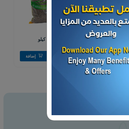
البهارات
بهار حلو حب ـ 1 كيلو
د.ك 3.750
إضافة