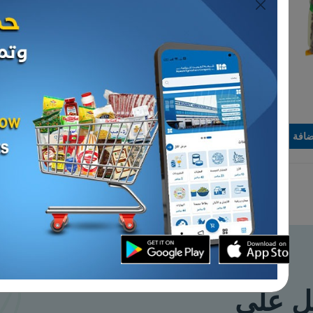
البهارات
عدس كشري ( أسمر ) ـ 1
فلفل أحمر مجروش ـ 1 كيلو
د.ك 1.650
إضافة
إضافة