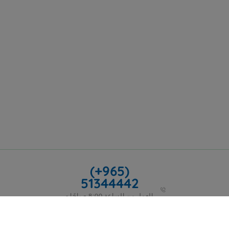
(+965)
51344442
العمل من الساعة 8:00 صباحًا -
5:00 مساءً