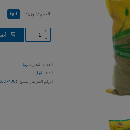
الحجم / الوزن:
1 kg
500 جم
أضف إلى السلة
العلامة التجارية:
زينا
الفئة:
البهارات
الرقم التعريفي للمنتج:
60074006