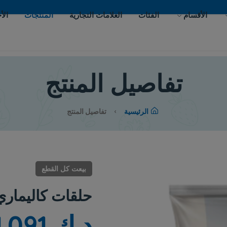
ات
العلامات التجارية
المنتجات
الأحداث
اتصل بنا
يل المنتج
لرئيسية
تفاصيل المنتج
بيعت كل القطع
حلقات كاليماري 500 جم
د.ك 1.091