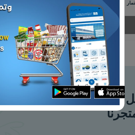
طي تايواني مجمد
كرتون - سمك حليبي تايواني
مجمد 800 / 1000 _9كيلو
د.ك
بيعت كل القطع
بيعت كل
10.980
القطع