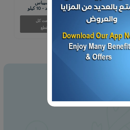
كرتون - سمك سيباس
600/400 مجمد - 10 كيلو
د.ك
بيعت كل
41.325
القطع