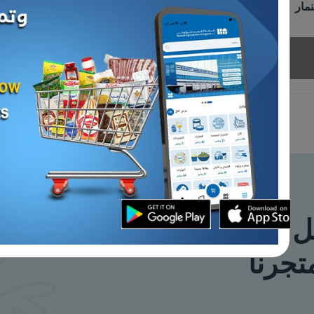
- سمك ماكريل هندي
كرتون - سمك بلطي تايواني
مجمد 600 /400 - 9 كيلو
د.ك 7.500
بيعت كل القطع
إضافة