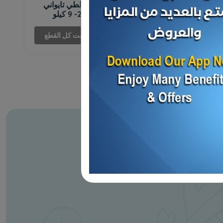
كرتون - سمك بلطي تايواني
مجمد 200/300- 9 كيلو
د.ك 5.600
بيعت كل القطع