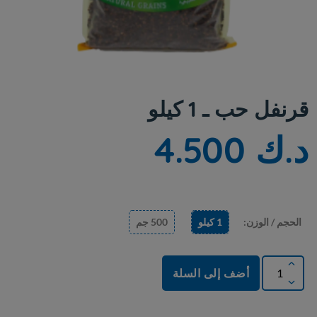
قرنفل حب ـ 1 كيلو
د.ك 4.500
الحجم / الوزن:
1 كيلو
500 جم
أضف إلى السلة