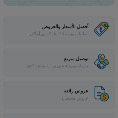
أفضل الأسعار والعروض
الطلبات بقيمة 10دينار كويتي أو أكثر
البهارات
بهار سمك ـ 1 كيلو
توصيل سريع
خدمات مذهلة على مدار الساعة 24/7
د.ك 3.000
افة
إضافة
عروض رائعة
عروض مستمرة