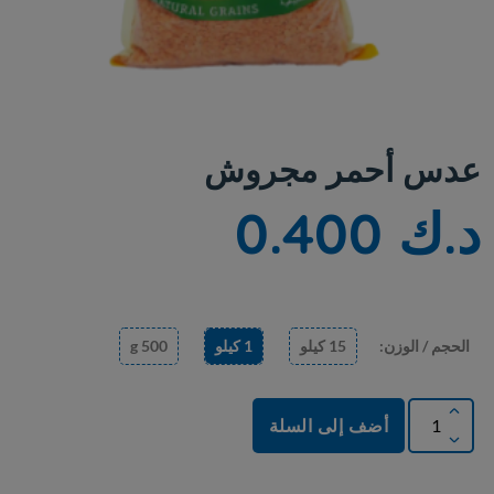
عدس أحمر مجروش
د.ك 0.400
الحجم / الوزن:
15 كيلو
1 كيلو
500 g
أضف إلى السلة