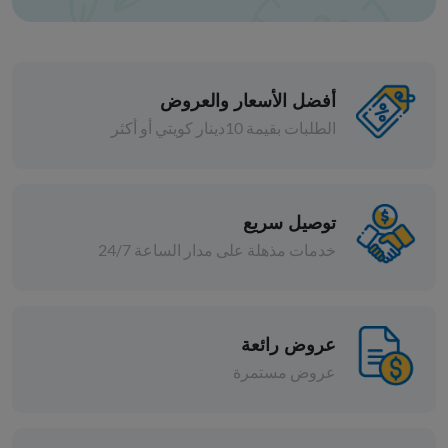
أفضل الأسعار والعروض
الطلبات بقيمة 10دينار كويتي أو أكثر
حبوب
كاجو 320W ني
توصيل سريع
خدمات مذهلة على مدار الساعة 24/7
د.ك 3.500
افة
إضافة
عروض رائعة
عروض مستمرة