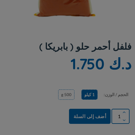
فلفل أحمر حلو ( بابريكا )
د.ك 1.750
الحجم / الوزن:
1 كيلو
500 g
أضف إلى السلة