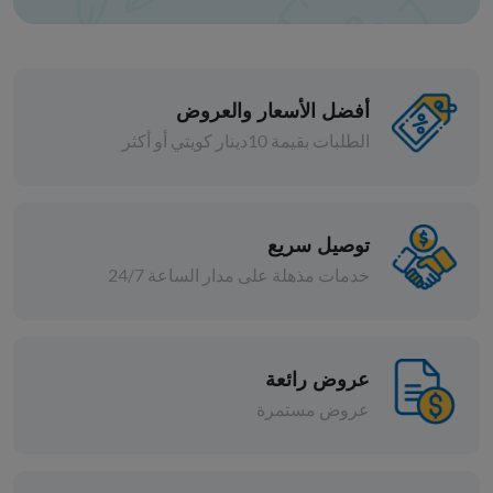
أفضل الأسعار والعروض
الطلبات بقيمة 10دينار كويتي أو أكثر
حبوب
ماش أصفر مجروش
توصيل سريع
خدمات مذهلة على مدار الساعة 24/7
د.ك 0.550
افة
إضافة
عروض رائعة
عروض مستمرة