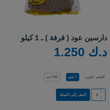
دارسين عود ( قرفة ) ـ 1 كيلو
د.ك 1.250
الحجم / الوزن:
1 كيلو
500 جم
أضف إلى السلة