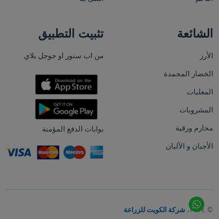
الشائعة
تثبيت التطبيق
الأرز
من اب ستور او جوجل بلاي
الخضار المجمدة
المعلبات
المشروبات
محارم ورقية
بوابات الدفع المؤمنة
الأجبان و الألبان
© ٢٠٢٤،
شركة الكويت للزراعة