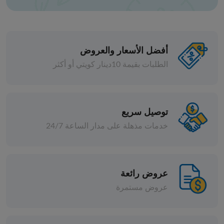
أفضل الأسعار والعروض
الطلبات بقيمة 10دينار كويتي أو أكثر
البهارات
كمون حب ـ 1 كيلو
توصيل سريع
خدمات مذهلة على مدار الساعة 24/7
د.ك 2.500
قطع
إضافة
عروض رائعة
عروض مستمرة