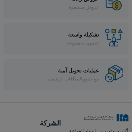
عروض مستمرة
تشكيلة واسعة
خصومات متنوعة
عمليات تحويل آمنة
مع جميع البطاقات الرئيسية
لي دومتي 500جم +
افة
الشركة
أكبر مستوردين للمواد الغذائية