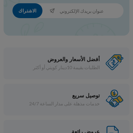
د.ك 0.720
افة
إضافة
الاشتراك
أفضل الأسعار والعروض
الطلبات بقيمة 10دينار كويتي أو أكثر
توصيل سريع
الأجبان و الألبان
خدمات مذهلة على مدار الساعة 24/7
جبنة حلوم ديماس 250 جم 2 حبة
د.ك 1.600
قطع
بيعت كل القطع
عروض رائعة