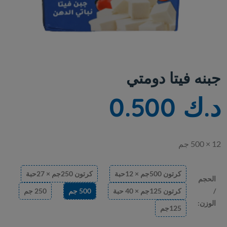
جبنه فيتا دومتي
د.ك 0.500
12 × 500 جم
كرتون 500جم × 12حبة
كرتون 250جم × 27حبة
الحجم
/
كرتون 125جم × 40 حبة
500 جم
250 جم
الوزن:
125جم