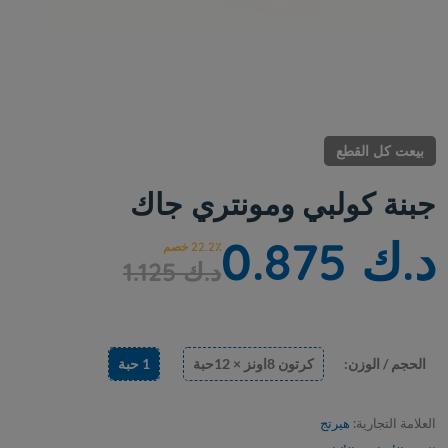
بيعت كل القطع
جبنة كولبي ومونتري جاك
د.ك 0.875
22.2٪ خصم
د.ك 1.125
الحجم / الوزن:
كرتون 8اونز × 12حبة
1 حبة
العلامة التجارية:
هيرتج