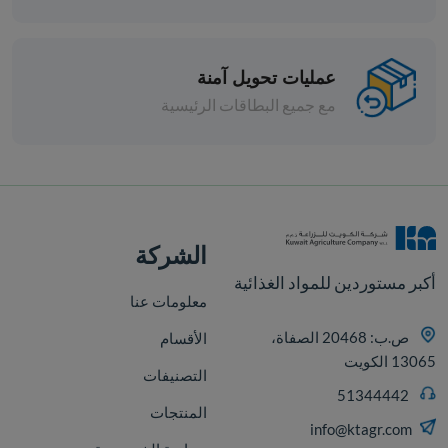
جبنة قشقوان جينيون هنجاري 350
عمليات تحويل آمنة
مع جميع البطاقات الرئيسية
قطع
الشركة
أكبر مستوردين للمواد الغذائية
معلومات عنا
ص.ب: 20468 الصفاة،
الأقسام
13065 الكويت
التصنيفات
51344442
المنتجات
info@ktagr.com