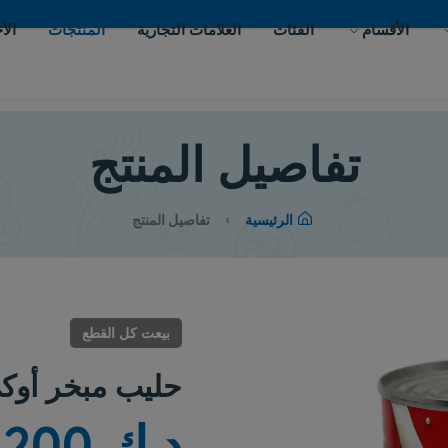
ات
العلامات التجارية
المنتجات
الأحداث
اتصل بنا
يل المنتج
لرئيسية
تفاصيل المنتج
بيعت كل القطع
حليب مبخر أوكى
د.ك 0.200