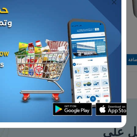
لألبان
الأجبان و الألبان
تا بالمكدوس
جبنة مونتري جاك
د.ك 1.040
إضافة
بيعت كل القطع