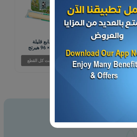
الأجبان و الألبان
جبنة موزريلا اصابع قليلة
الدسم 28جرام × 96 هيرتج
د.ك 8.690
بيعت كل القطع