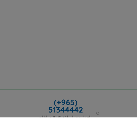
(+965)
51344442
العمل من الساعة 8:00 صباحًا -
5:00 مساءً