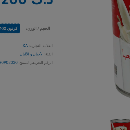
الحجم / الوزن:
كرتون 400 جم × 48 حبة
1 حبة
العلامة التجارية:
KA
الفئة:
الأجبان و الألبان
الرقم التعريفي للمنتج:
20902030