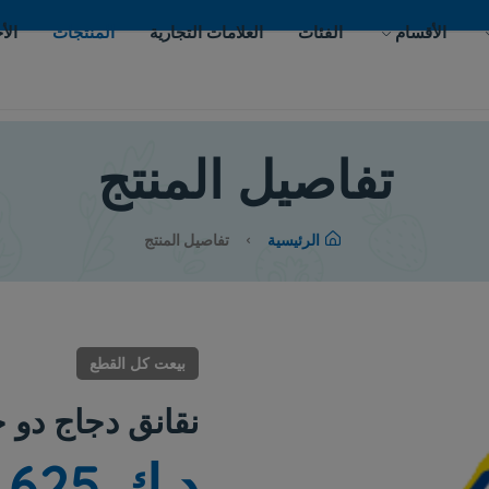
ات
العلامات التجارية
المنتجات
الأحداث
اتصل بنا
يل المنتج
لرئيسية
تفاصيل المنتج
بيعت كل القطع
نقانق دجاج دو حارة و متبلة
د.ك 0.625