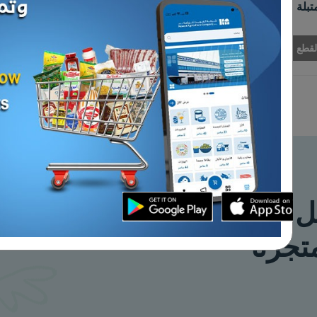
جـــاج فرنـسي دو
إضافة