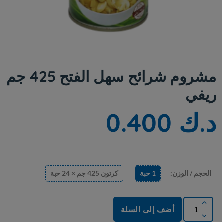
مشروم شرائح سهل الفتح 425 جم
ريفي
د.ك 0.400
الحجم / الوزن:
1 حبة
كرتون 425 جم × 24 حبة
أضف إلى السلة