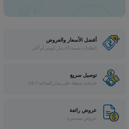
أفضل الأسعار والعروض
الطلبات بقيمة 10دينار كويتي أو أكثر
المعلبات
توصيل سريع
فاصوليا بالطماطم وسط ريفي227
دبس الرمان سيرا
خدمات مذهلة على مدار الساعة 24/7
د.ك 0.893
إضافة
افة
عروض رائعة
عروض مستمرة