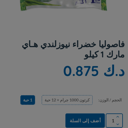
فاصوليا خضراء نيوزلندي هـاي
مارك 1 كيلو
د.ك 0.875
الحجم / الوزن:
كرتون 1000 جرام × 12 حبة
1 حبة
أضف إلى السلة