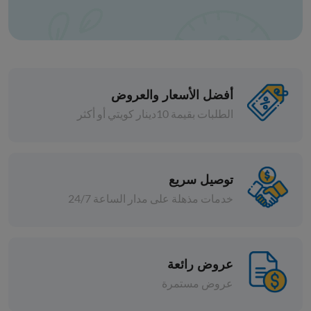
أفضل الأسعار والعروض
الطلبات بقيمة 10دينار كويتي أو أكثر
الخضار المجمدة
توصيل سريع
خضار مشكل ريفي
خدمات مذهلة على مدار الساعة 24/7
د.ك 0.214
قطع
إضافة
عروض رائعة
عروض مستمرة