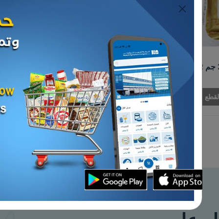
لألبان
الأجبان و الألبان
طبخ ماستر جورمية
جبن مونتري جاك
د.ك 7.250
بيعت كل القطع
إضافة