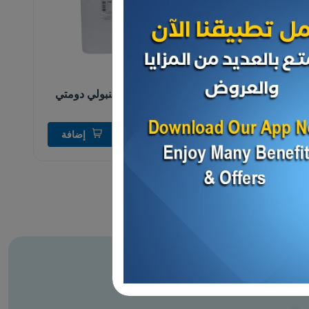
الأجبان و الألبان
جبنه ابيض اسطنبولي دومتي
د.ك 9.000
إضافة