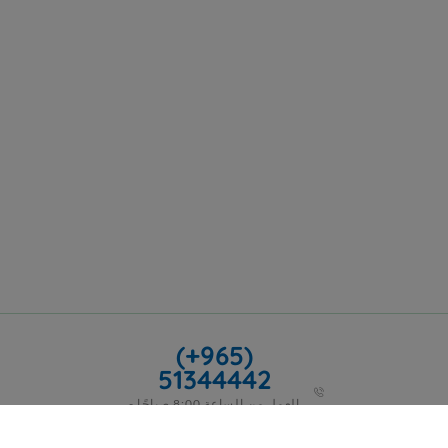
(+965)
51344442
العمل من الساعة 8:00 صباحًا -
5:00 مساءً