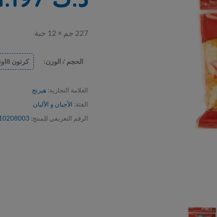
227 جم × 12 حبة
الحجم / الوزن:
كرتون 8اونز × 12حبة
1 حبة
العلامة التجارية:
هيرتج
الفئة:
الأجبان و الألبان
الرقم التعريفي للمنتج:
10208003