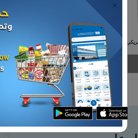
المعلبات
سود بدون بذر علب
مشروم شرائح سهل الفتح
425 جم ريفي
د.ك 0.400
إضافة
إضافة