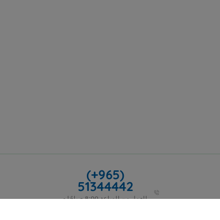
(+965)
51344442
العمل من الساعة 8:00 صباحًا -
5:00 مساءً