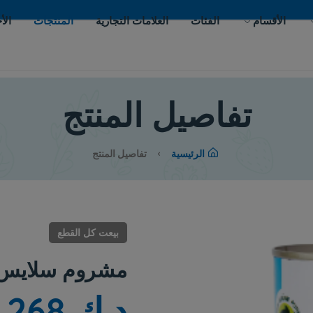
ات
العلامات التجارية
المنتجات
الأحداث
اتصل بنا
يل المنتج
لرئيسية
تفاصيل المنتج
بيعت كل القطع
مشروم سلايس مالينج سهل ا
د.ك 0.268