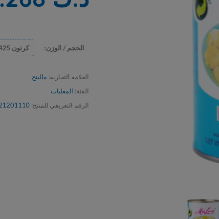
الحجم / الوزن:
كرتون 425 جرام × 24 حبة
1 حبة
العلامة التجارية:
مالينج
الفئة:
المعلبات
الرقم التعريفي للمنتج:
21201110