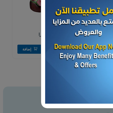
المعلبات
مربي الكرز سيرا
د.ك 0.583
إضافة