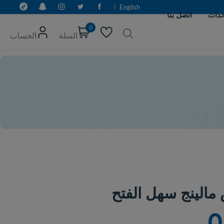
English
0
السلة
الحساب
لفتح