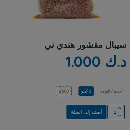
سيبال مقشور هندي ني
د.ك 1.000
الحجم / الوزن:
1 كيلو
500 g
أضف إلى السلة