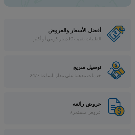
أفضل الأسعار والعروض
الطلبات بقيمة 10دينار كويتي أو أكثر
حبوب
كركديه
توصيل سريع
خدمات مذهلة على مدار الساعة 24/7
د.ك 2.000
افة
إضافة
عروض رائعة
عروض مستمرة