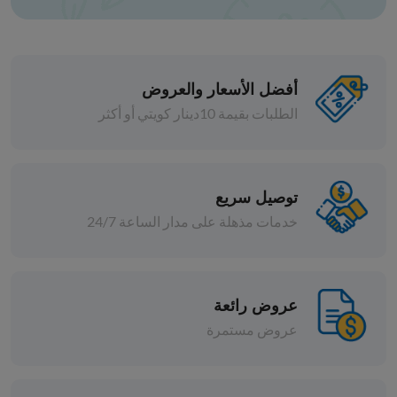
أفضل الأسعار والعروض
الطلبات بقيمة 10دينار كويتي أو أكثر
حبوب
حب شمسي ني
توصيل سريع
خدمات مذهلة على مدار الساعة 24/7
د.ك 1.000
افة
إضافة
عروض رائعة
عروض مستمرة