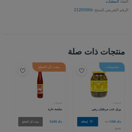
الفئة:
المعلبات
الرقم التعريفي للمنتج:
21205006
منتجات ذات صلة
تخفيضات
بيعت كل القطع