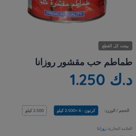
بيعت كل القطع
طماطم حب مقشور روزانا
د.ك 1.250
الحجم / الوزن:
كرتون - 6 ×2.500 كيلو
2.500 كيلو
العلامة التجارية:
روزانا