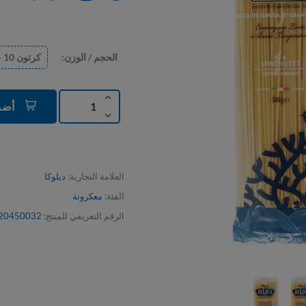
الحجم / الوزن:
كرتون 10 حبة
1 حبة
أضف إلى السلة
العلامة التجارية:
ديلوكا
الفئة:
معكرونة
الرقم التعريفي للمنتج:
20450032