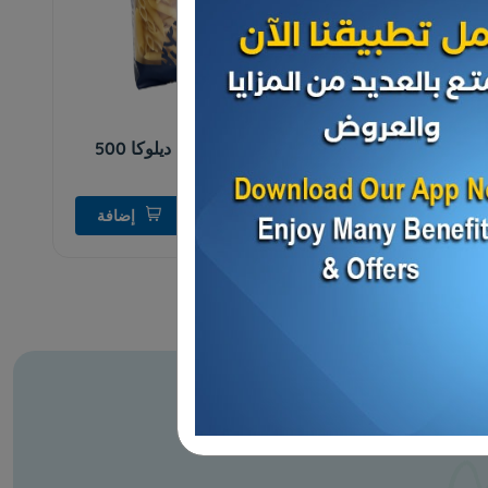
معكرونة
معكرونه قصبية ديلوكا 500
جم
د.ك 0.765
إضافة