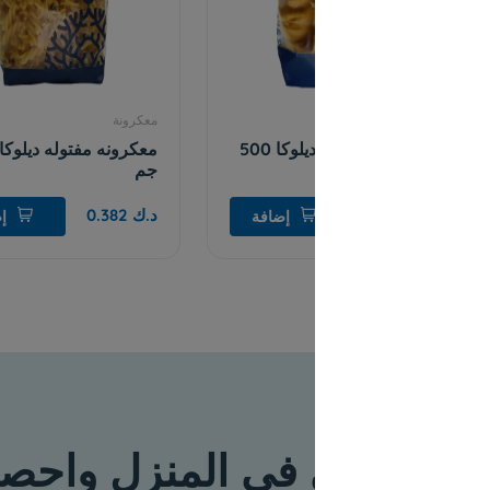
معكرونة
معكرونة
معكرونه تاجلياتل ديلوكا 500
معكرونه مفتوله ديلوكا 500
جم
جم
د.ك 0.382
د.ك 0.382
إضافة
إضافة
 في المنزل واحصل على