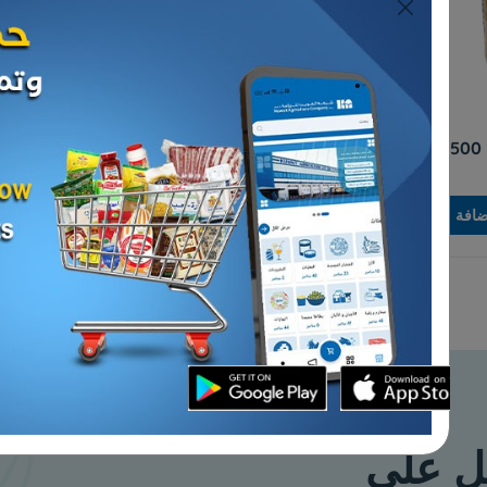
معكرونة
شعيرية ايطالي ديلوكا 500
معكرونه كوع وسط ديلوكا
500 جم - 2 حبه
د.ك 0.765
إضافة
إضافة