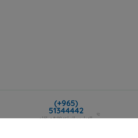
(+965)
51344442
العمل من الساعة 8:00 صباحًا -
5:00 مساءً