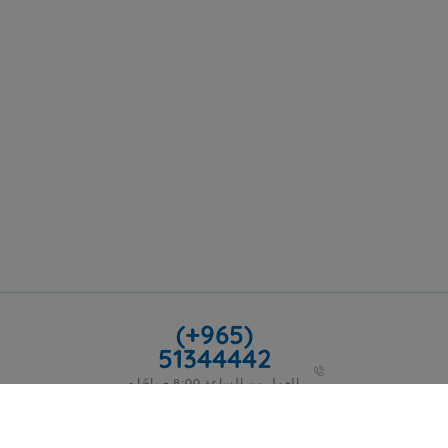
(+965)
51344442
العمل من الساعة 8:00 صباحًا -
5:00 مساءً