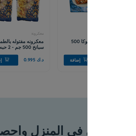
معكرونة
معكرونة
معكرونه لازانيا ديلوكا 500
معكرونه مفتوله بالطماطم و
سبانخ 500 جم - 2 حبه
جم
د.ك 0.995
د.ك 0.382
إضافة
إضافة
 في المنزل واحصل على