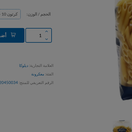
الحجم / الوزن:
كرتون 10 حبه
1 حبة
أضف إلى السلة
العلامة التجارية:
ديلوكا
الفئة:
معكرونة
الرقم التعريفي للمنتج:
20450034