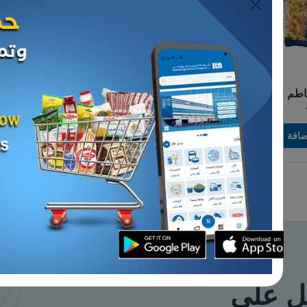
معكرونة
معكرونه فراشه ديلوكا 500
معكرونه تاجلياتل ديلوكا 500
جم - 2 حبه
د.ك 1.175
إضافة
إضافة