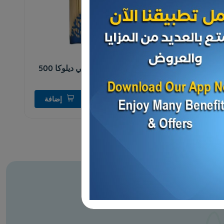
معكرونة
معكرونه سباجتي ديلوكا 500
جم
د.ك 0.382
إضافة