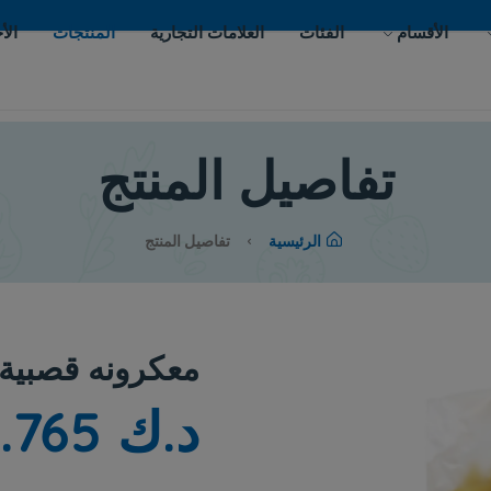
ات
العلامات التجارية
المنتجات
الأحداث
اتصل بنا
يل المنتج
لرئيسية
تفاصيل المنتج
معكرونه قصبية ديلوكا 500 جم
د.ك 0.765