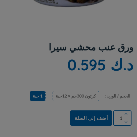
ورق عنب محشي سيرا
د.ك 0.595
الحجم / الوزن:
كرتون 300جم × 12حبة
1 حبة
أضف إلى السلة