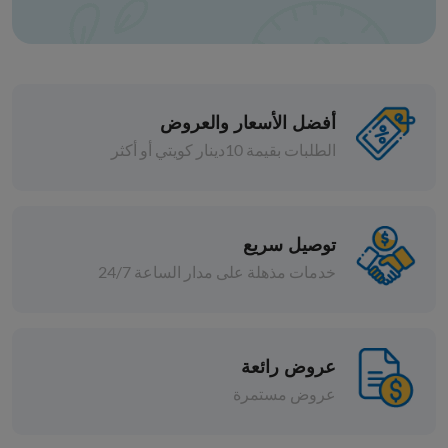
أفضل الأسعار والعروض
الطلبات بقيمة 10دينار كويتي أو أكثر
المعلبات
مشروم شرائح سهل الفتح 425 جم
ريفي
توصيل سريع
خدمات مذهلة على مدار الساعة 24/7
افة
د.ك 0.400
إضافة
عروض رائعة
عروض مستمرة