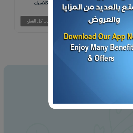
ارز بسمتي زيبا كلاسيك
بلاستيك
د.ك 4.200
بيعت كل القطع