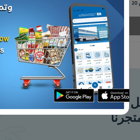
ندى رويال أمبريلا
ارز بسمتي زيبا كلاسيك
د.ك 4.200
بيعت كل القطع
إضافة