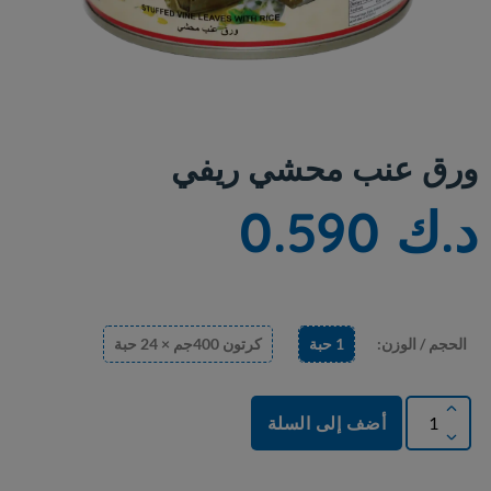
ورق عنب محشي ريفي
د.ك 0.590
الحجم / الوزن:
1 حبة
كرتون 400جم × 24 حبة
أضف إلى السلة