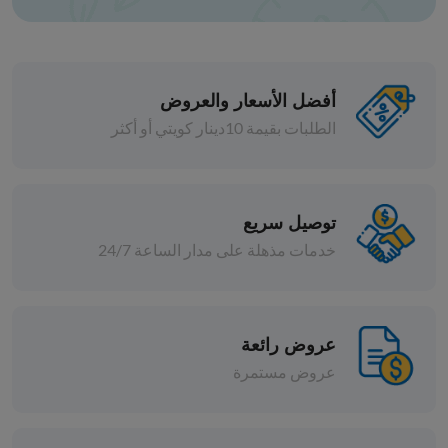
أفضل الأسعار والعروض
الطلبات بقيمة 10دينار كويتي أو أكثر
المعلبات
فول مدمس المدينه صيني
توصيل سريع
خدمات مذهلة على مدار الساعة 24/7
د.ك 3.250
قطع
بيعت كل القطع
عروض رائعة
عروض مستمرة