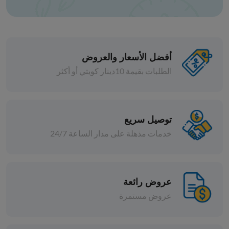
أفضل الأسعار والعروض
الطلبات بقيمة 10دينار كويتي أو أكثر
توصيل سريع
خدمات مذهلة على مدار الساعة 24/7
مخللات
فلفل محشي بالجبن
عروض رائعة
د.ك 15.000
افة
إضافة
عروض مستمرة