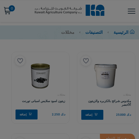
0
الرئيسية
التصنيفات
مخللات
بيعت كل القطع