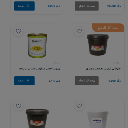
فلفل جالابينو شرائح
د.ك 2.500
إضافة
بيعت كل القطع
مخللات