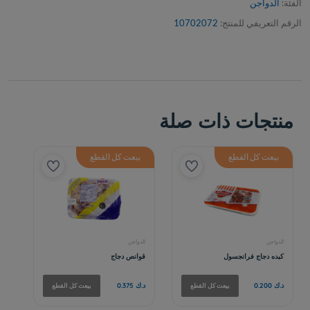
الفئة:
الدواجن
الرقم التعريفي للمنتج:
10702072
منتجات ذات صلة
بيعت كل القطع
بيعت كل القطع