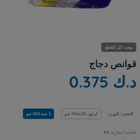
بيعت كل القطع
قوانص دجاج
د.ك 0.375
الحجم / الوزن:
كرتون 450x20 جم
1 حبه 450 جم
العلامة التجارية:
KA