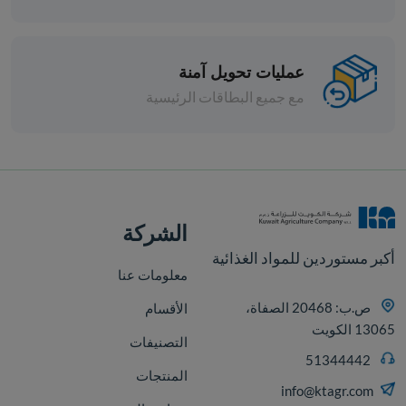
معكرونه فراشه ديلوكا 500 جم - 2
عمليات تحويل آمنة
مع جميع البطاقات الرئيسية
افة
الشركة
أكبر مستوردين للمواد الغذائية
معلومات عنا
ص.ب: 20468 الصفاة،
الأقسام
13065 الكويت
التصنيفات
51344442
المنتجات
info@ktagr.com