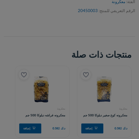
الفئة:
معكرونة
الرقم التعريفي للمنتج:
20450003
منتجات ذات صلة