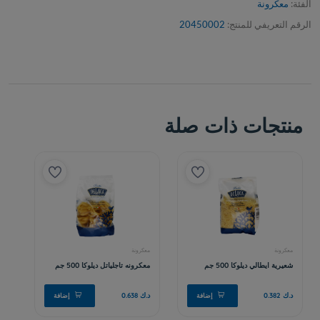
الفئة:
معكرونة
الرقم التعريفي للمنتج:
20450002
منتجات ذات صلة