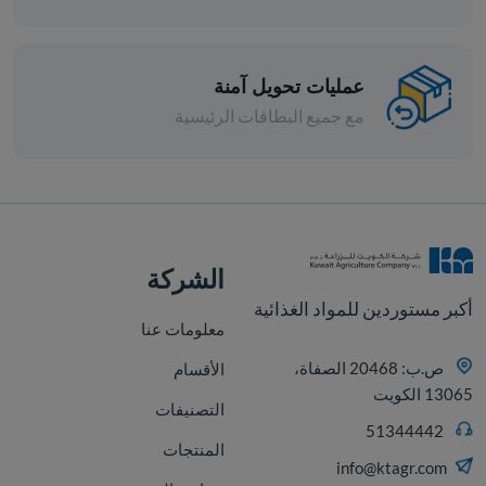
شعيرية ايطالي ديلوكا 500 جم - 2
عمليات تحويل آمنة
مع جميع البطاقات الرئيسية
افة
الشركة
أكبر مستوردين للمواد الغذائية
معلومات عنا
ص.ب: 20468 الصفاة،
الأقسام
13065 الكويت
التصنيفات
51344442
المنتجات
info@ktagr.com