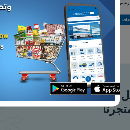
أسود مطحون
زيتون اخضر محشي بالشطة
د.ك 15.000
إضافة
إضافة