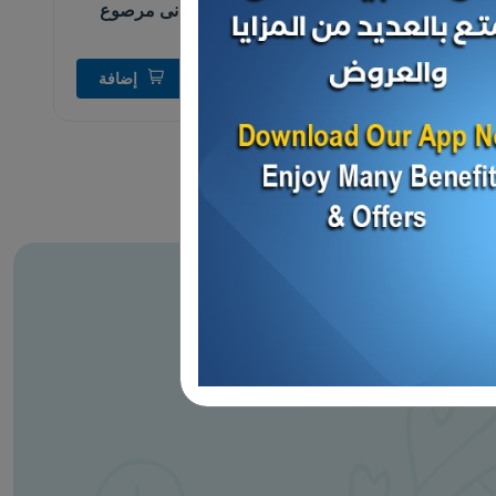
زيتون أخضر اردنى مرصوع
بالزيت
د.ك 15.000
إضافة