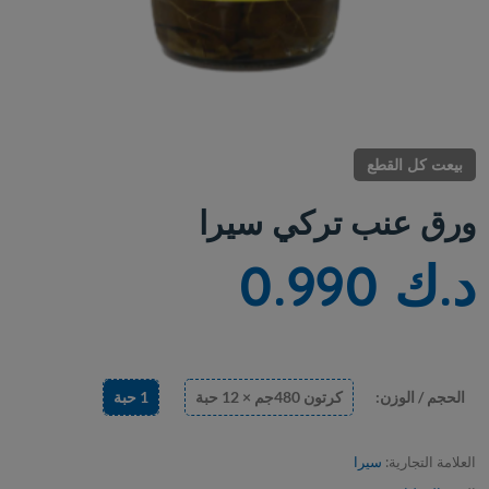
بيعت كل القطع
ورق عنب تركي سيرا
د.ك 0.990
الحجم / الوزن:
كرتون 480جم × 12 حبة
1 حبة
العلامة التجارية:
سيرا