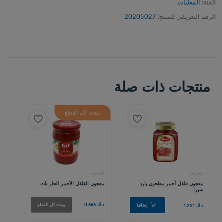
الفئة:
المعلبات
الرقم التعريفي للمنتج:
20205027
منتجات ذات صلة
بيعت كل القطع