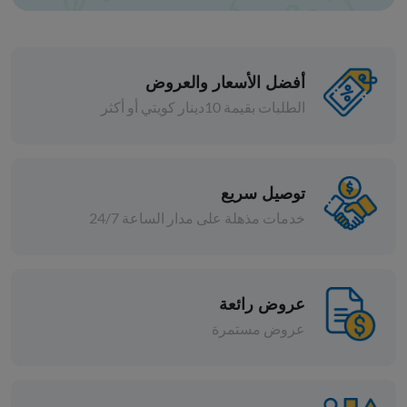
أفضل الأسعار والعروض
الطلبات بقيمة 10دينار كويتي أو أكثر
محارم ورقية
محارم هارت 200 ورقه 2 طبقة
توصيل سريع
خدمات مذهلة على مدار الساعة 24/7
د.ك 10.500
افة
إضافة
عروض رائعة
عروض مستمرة