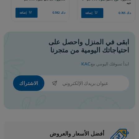
ابقى في المنزل واحصل على
احتياجاتك اليومية من متجرنا
ابدأ تسوقك اليومي مع
KAC
معكرونة
شعيرية ايطالي ديلوكا 500 جم - 2 حبه
الاشتراك
د.ك 0.765
افة
إضافة
أفضل الأسعار والعروض