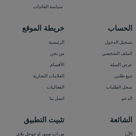
سياسة العائدات
معكرونة
الحساب
خريطة الموقع
معكرونه كوع صغير ديلوكا 500 جم - 2
معكرونه سباجتي ديلوكا 500 جم
تسجيل الدخول
الرئيسية
د.ك 0.382
إضافة
افة
الملف الشخصي
من نحن
عرض السلة
الأقسام
تتبع طلبي
العلامات التجارية
سجل الطلبات
الفعاليات
الدعم
اتصل بنا
الشائعة
تثبيت التطبيق
الأرز
من اب ستور او جوجل بلاي