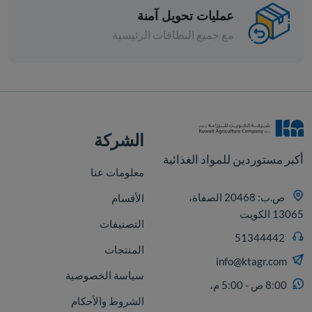
عمليات تحويل آمنة
مع جميع البطاقات الرئيسية
معكرونة
معكرونه كوع صغير ديلوكا 500 جم
الشركة
د.ك 0.382
افة
إضافة
أكبر مستوردين للمواد الغذائية
معلومات عنا
ص.ب: 20468 الصفاة،
الأقسام
13065 الكويت
التصنيفات
51344442
المنتجات
info@ktagr.com
سياسة الخصوصية
8:00 ص - 5:00 م،
الشروط والأحكام