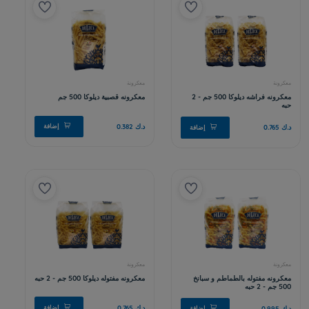
معكرونة
معكرونه تاجلياتل ديلوكا 500 جم - 2
حبه
افة
د.ك 1.175
إضافة
معكرونة