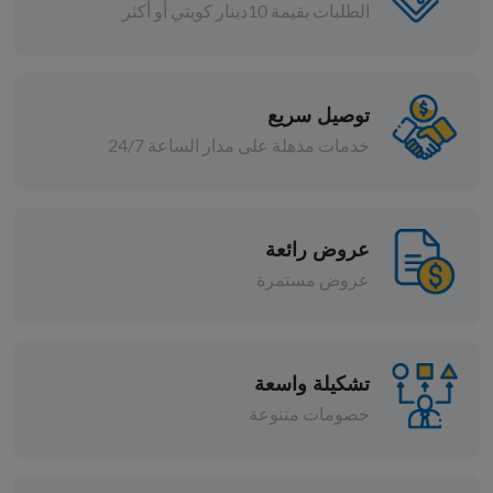
الطلبات بقيمة 10دينار كويتي أو أكثر
توصيل سريع
خدمات مذهلة على مدار الساعة 24/7
معكرونة
شعيرية ايطالي ديلوكا 500 جم
عروض رائعة
عروض مستمرة
د.ك 0.382
افة
إضافة
تشكيلة واسعة
خصومات متنوعة